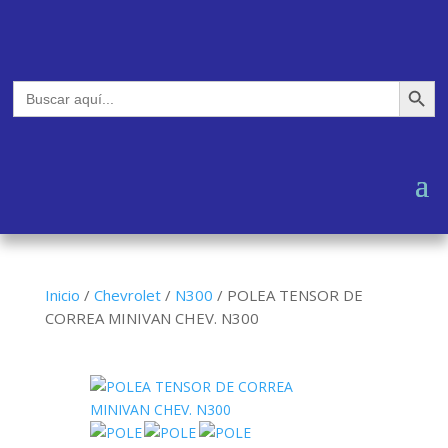
Botón de búsq
Buscar:
Inicio
/
Chevrolet
/
N300
/
POLEA TENSOR DE
CORREA MINIVAN CHEV. N300