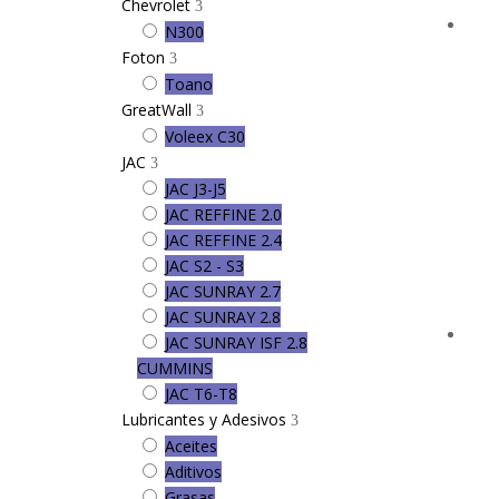
Chevrolet
N300
Foton
Toano
GreatWall
Voleex C30
JAC
JAC J3-J5
JAC REFFINE 2.0
JAC REFFINE 2.4
JAC S2 - S3
JAC SUNRAY 2.7
JAC SUNRAY 2.8
JAC SUNRAY ISF 2.8
CUMMINS
JAC T6-T8
Lubricantes y Adesivos
Aceites
Aditivos
Grasas