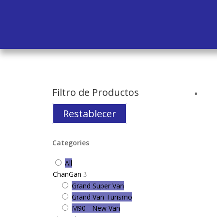
Filtro de Productos
Restablecer
Categories
All
ChanGan
Grand Super Van
Grand Van Turismo
M90 - New Van