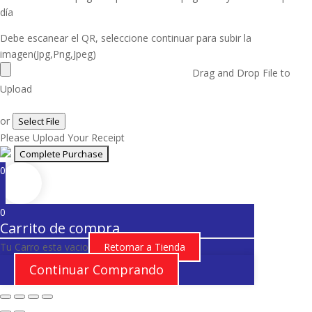
día
Debe escanear el QR, seleccione continuar para subir la
imagen(Jpg,Png,Jpeg)
Drag and Drop File to
Upload
or
Select File
Please Upload Your Receipt
0
0
Carrito de compra
Tu Carro esta vacio
Retornar a Tienda
Continuar Comprando