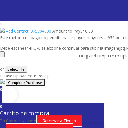
×
Add Contact: 975704000
Amount to Pay
S/
0.00
Este método de pago no permite hacer pagos mayores a 950 por dí
Debe escanear el QR, seleccione continuar para subir la imagen(Jpg,
Drag and Drop File to Upl
or
Select File
Please Upload Your Receipt
0
0
Carrito de compra
Tu Carro esta vacio
Retornar a Tienda