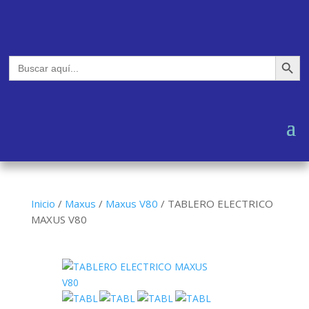
Botón de búsq
Buscar:
Inicio
/
Maxus
/
Maxus V80
/
TABLERO ELECTRICO
MAXUS V80