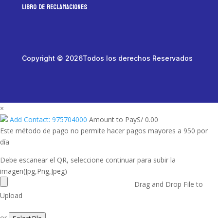
LIBRO DE RECLAMACIONES
Copyright © 2026Todos los derechos Reservados
×
Add Contact: 975704000
Amount to Pay
S/
0.00
Este método de pago no permite hacer pagos mayores a 950 por
día
Debe escanear el QR, seleccione continuar para subir la
imagen(Jpg,Png,Jpeg)
Drag and Drop File to
Upload
or
Select File