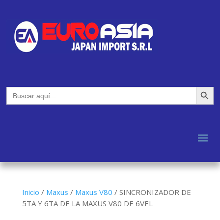
Botón de búsq
Buscar:
Inicio
/
Maxus
/
Maxus V80
/
SINCRONIZADOR DE
5TA Y 6TA DE LA MAXUS V80 DE 6VEL