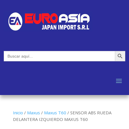
Botón de búsq
Buscar:
Inicio
/
Maxus
/
Maxus T60
/
SENSOR ABS RUEDA
DELANTERA IZQUIERDO MAXUS T60