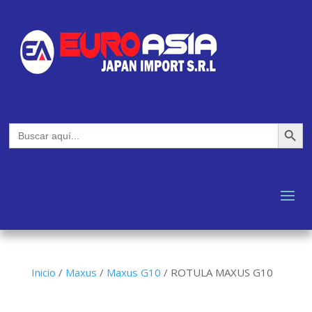
Botón de búsq
Buscar:
Inicio
/
Maxus
/
Maxus G10
/
ROTULA MAXUS G10