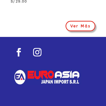
S/
29.00
Ver Más