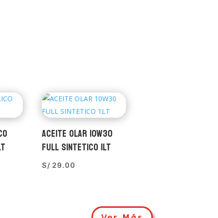
CO
ACEITE OLAR 10W30
LT
FULL SINTETICO 1LT
S/
29.00
Ver Más