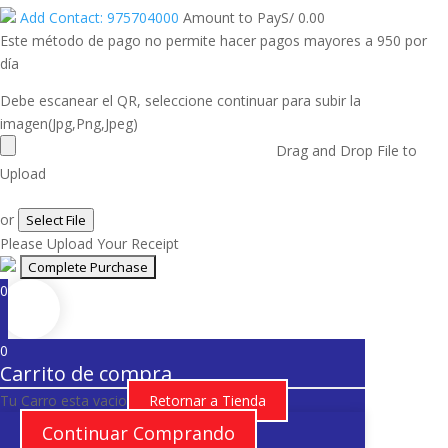
Add Contact: 975704000
Amount to Pay
S/
0.00
Este método de pago no permite hacer pagos mayores a 950 por
día
Debe escanear el QR, seleccione continuar para subir la
imagen(Jpg,Png,Jpeg)
Drag and Drop File to
Upload
or
Select File
Please Upload Your Receipt
0
0
Carrito de compra
Tu Carro esta vacio
Retornar a Tienda
Continuar Comprando