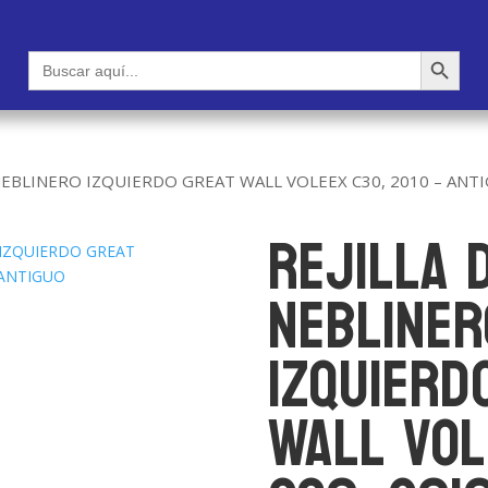
Botón de búsqueda
Buscar:
 NEBLINERO IZQUIERDO GREAT WALL VOLEEX C30, 2010 – ANT
REJILLA 
NEBLINER
IZQUIERD
WALL VOL