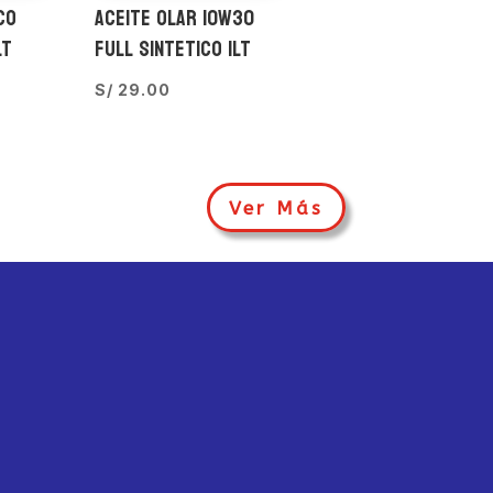
CO
ACEITE OLAR 10W30
LT
FULL SINTETICO 1LT
S/
29.00
Ver Más