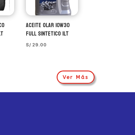
CO
ACEITE OLAR 10W30
LT
FULL SINTETICO 1LT
S/
29.00
Ver Más