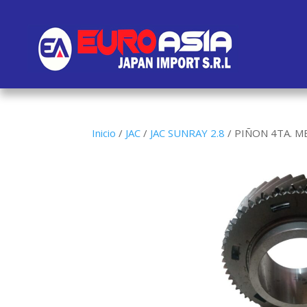
Inicio
/
JAC
/
JAC SUNRAY 2.8
/
PIÑON 4TA. ME