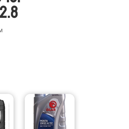
2.8
M