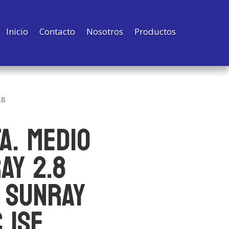
Inicio
Contacto
Nosotros
Productos
.8
A. MEDIO
AY 2.8
 SUNRAY
 ISF