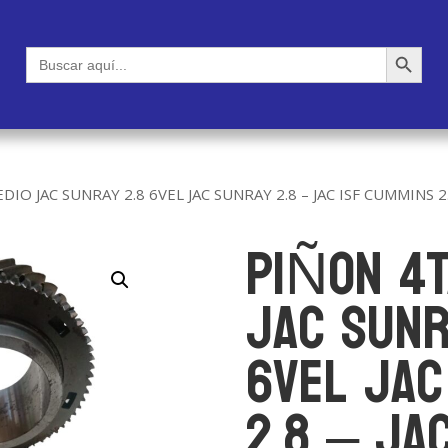
Botón de búsqueda
Buscar:
DIO JAC SUNRAY 2.8 6VEL JAC SUNRAY 2.8 – JAC ISF CUMMINS 2
PIÑON 4T
JAC SUNR
6VEL JAC
2.8 – JAC