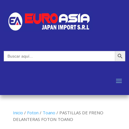
Botón de búsq
Buscar:
Inicio
/
Foton
/
Toano
/
PASTILLAS DE FRENO
DELANTERAS FOTON TOANO