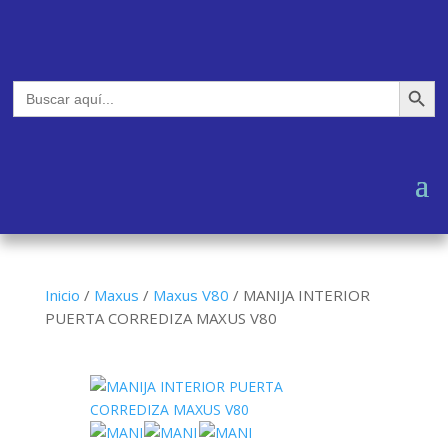
Botón de búsq
Buscar:
Inicio
/
Maxus
/
Maxus V80
/
MANIJA INTERIOR
PUERTA CORREDIZA MAXUS V80