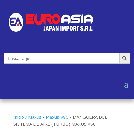
Botón de búsq
Buscar:
Inicio
/
Maxus
/
Maxus V80
/
MANGUERA DEL
SISTEMA DE AIRE (TURBO) MAXUS V80