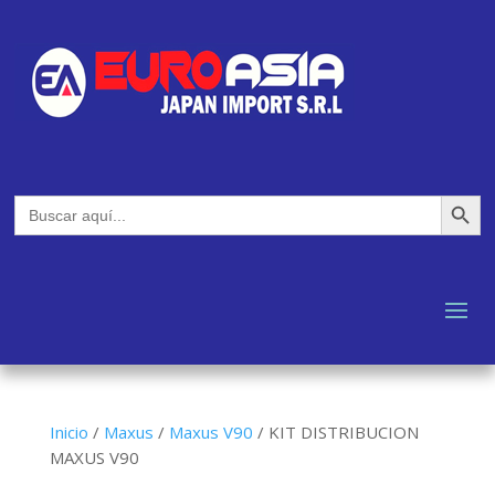
Botón de búsq
Buscar:
Inicio
/
Maxus
/
Maxus V90
/
KIT DISTRIBUCION
MAXUS V90