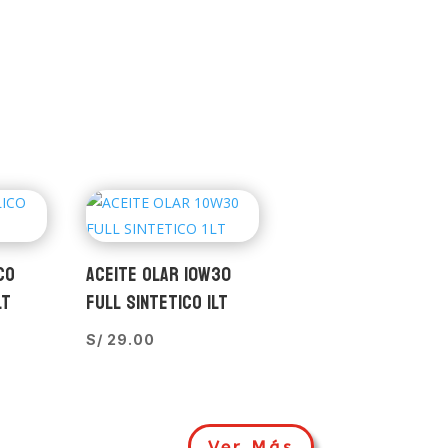
CO
ACEITE OLAR 10W30
LT
FULL SINTETICO 1LT
S/
29.00
Ver Más