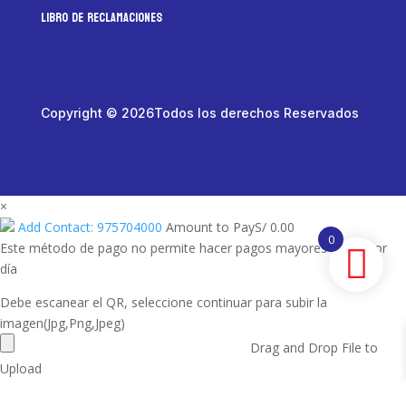
LIBRO DE RECLAMACIONES
Copyright © 2026Todos los derechos Reservados
×
Add Contact: 975704000
Amount to Pay
S/
0.00
0
Este método de pago no permite hacer pagos mayores a 950 por
día
Debe escanear el QR, seleccione continuar para subir la
imagen(Jpg,Png,Jpeg)
Drag and Drop File to
Upload