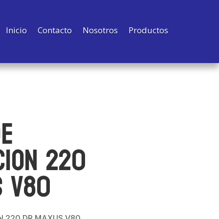
Inicio
Contacto
Nosotros
Productos
DE
CION 220
S V80
N 220 DR MAXUS V80