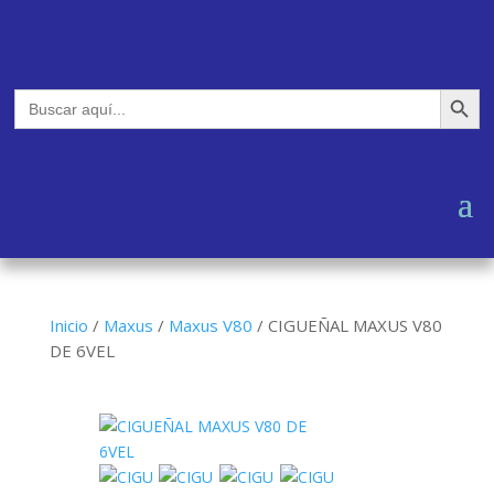
Botón de búsq
Buscar:
Inicio
/
Maxus
/
Maxus V80
/
CIGUEÑAL MAXUS V80
DE 6VEL