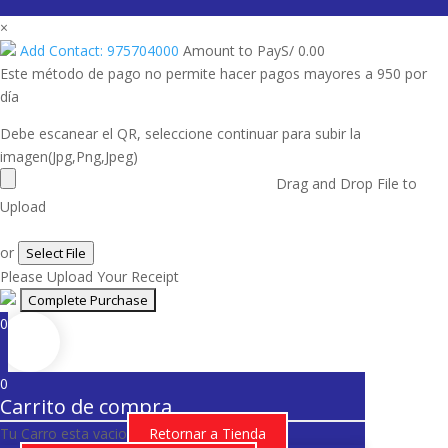
×
Add Contact: 975704000
Amount to Pay
S/
0.00
Este método de pago no permite hacer pagos mayores a 950 por
día
Debe escanear el QR, seleccione continuar para subir la
imagen(Jpg,Png,Jpeg)
Drag and Drop File to
Upload
or
Select File
Please Upload Your Receipt
0
0
Carrito de compra
Tu Carro esta vacio
Retornar a Tienda