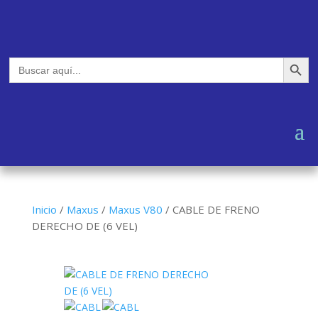
Botón de búsq
Buscar:
Inicio
/
Maxus
/
Maxus V80
/
CABLE DE FRENO
DERECHO DE (6 VEL)