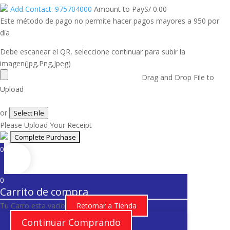
Add Contact: 975704000
Amount to Pay
S/
0.00
Este método de pago no permite hacer pagos mayores a 950 por
día
Debe escanear el QR, seleccione continuar para subir la
imagen(Jpg,Png,Jpeg)
Drag and Drop File to
Upload
or
Select File
Please Upload Your Receipt
0
0
Carrito de compra
Tu Carro esta vacio
Retornar a Tienda
Continuar Comprando