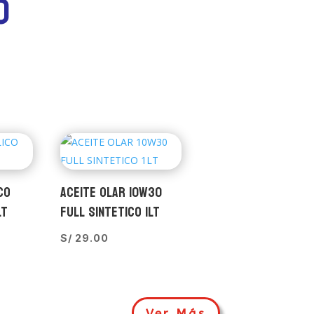
0
CO
ACEITE OLAR 10W30
LT
FULL SINTETICO 1LT
S/
29.00
Ver Más