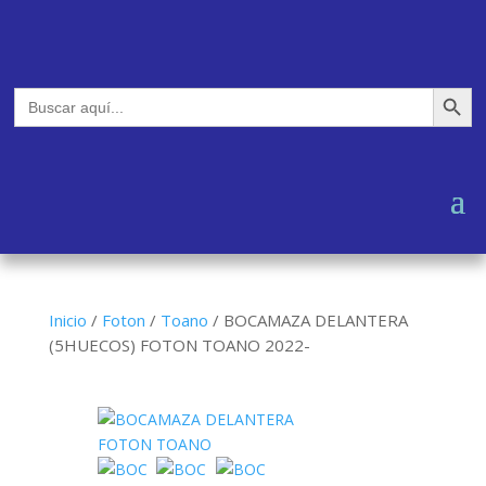
Botón de búsq
Buscar:
Inicio
/
Foton
/
Toano
/
BOCAMAZA DELANTERA
(5HUECOS) FOTON TOANO 2022-