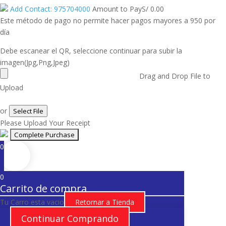
Add Contact: 975704000
Amount to Pay
S/
0.00
Este método de pago no permite hacer pagos mayores a 950 por
día
Debe escanear el QR, seleccione continuar para subir la
imagen(Jpg,Png,Jpeg)
Drag and Drop File to
Upload
or
Select File
Please Upload Your Receipt
0
0
Carrito de compra
Tu Carro esta vacio
Retornar a Tienda
Continuar Comprando