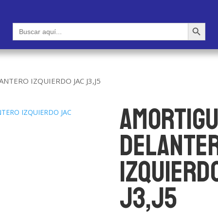
Botón de búsqueda
Buscar:
TERO IZQUIERDO JAC J3,J5
AMORTIG
DELANTE
IZQUIERD
J3,J5