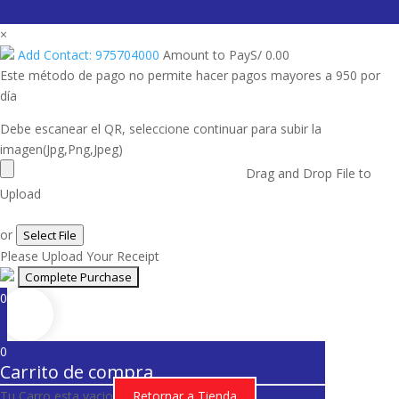
×
Add Contact: 975704000
Amount to Pay
S/
0.00
Este método de pago no permite hacer pagos mayores a 950 por
día
Debe escanear el QR, seleccione continuar para subir la
imagen(Jpg,Png,Jpeg)
Drag and Drop File to
Upload
or
Select File
Please Upload Your Receipt
0
0
Carrito de compra
Tu Carro esta vacio
Retornar a Tienda