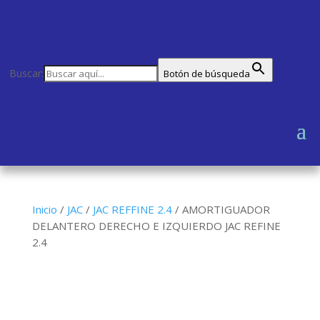
Buscar:
Botón de búsqueda
Inicio
/
JAC
/
JAC REFFINE 2.4
/
AMORTIGUADOR
DELANTERO DERECHO E IZQUIERDO JAC REFINE
2.4