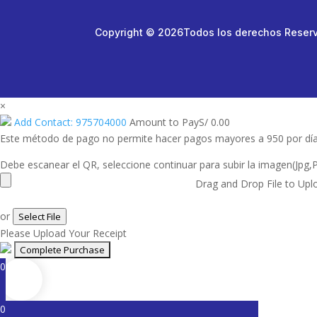
Copyright © 2026Todos los derechos Reser
×
Add Contact: 975704000
Amount to Pay
S/
0.00
Este método de pago no permite hacer pagos mayores a 950 por dí
Debe escanear el QR, seleccione continuar para subir la imagen(Jpg,
Drag and Drop File to Upl
or
Select File
Please Upload Your Receipt
0
0