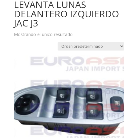
LEVANTA LUNAS
DELANTERO IZQUIERDO
JAC J3
Mostrando el único resultado