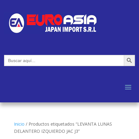
Botón de búsq
Buscar:
Inicio
/
Productos etiquetados “LEVANTA LUNAS
DELANTERO IZQUIERDO JAC J3”