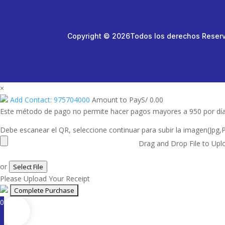
Copyright © 2026Todos los derechos Reser
×
Add Contact: 975704000
Amount to Pay
S/
0.00
Este método de pago no permite hacer pagos mayores a 950 por dí
Debe escanear el QR, seleccione continuar para subir la imagen(Jpg,
Drag and Drop File to Upl
or
Select File
Please Upload Your Receipt
0