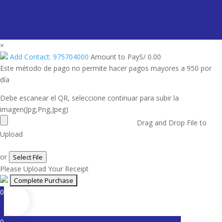
×
Add Contact: 975704000
Amount to Pay
S/
0.00
Este método de pago no permite hacer pagos mayores a 950 por
día
Debe escanear el QR, seleccione continuar para subir la
imagen(Jpg,Png,Jpeg)
Drag and Drop File to
Upload
or
Select File
Please Upload Your Receipt
0
0