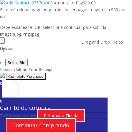
Add Contact: 975704000
Amount to Pay
S/
0.00
Este método de pago no permite hacer pagos mayores a 950 por
día
Debe escanear el QR, seleccione continuar para subir la
imagen(Jpg,Png,Jpeg)
Drag and Drop File to
Upload
or
Select File
Please Upload Your Receipt
0
0
Carrito de compra
Tu Carro esta vacio
Retornar a Tienda
Continuar Comprando