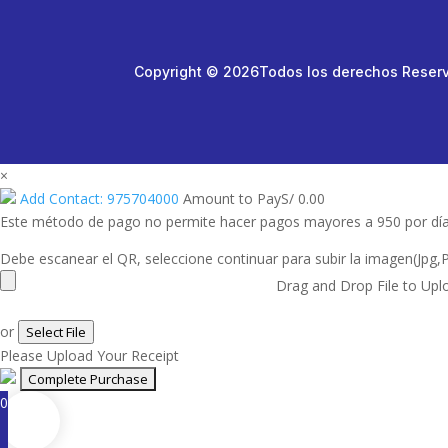
Copyright © 2026Todos los derechos Reser
×
Add Contact: 975704000
Amount to Pay
S/
0.00
Este método de pago no permite hacer pagos mayores a 950 por dí
Debe escanear el QR, seleccione continuar para subir la imagen(Jpg,
Drag and Drop File to Upl
or
Select File
Please Upload Your Receipt
0