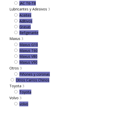
JAC T6-T8
Lubricantes y Adesivos
Aceites
Aditivos
Grasas
Refigerante
Maxus
Maxus G10
Maxus T60
Maxus V80
Maxus V90
Otros
Piñones y coronas
Otros Carros Chinos
Toyota
Toyota
Volvo
volvo