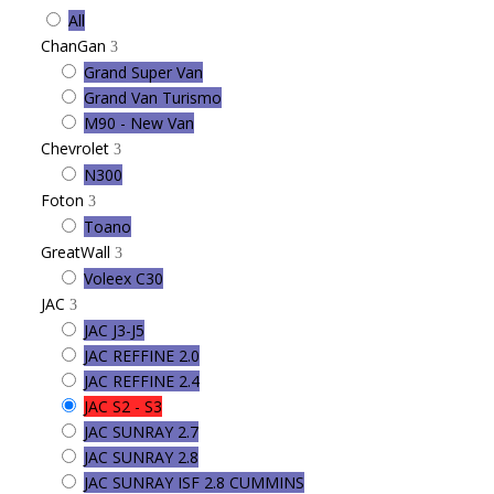
All
ChanGan
Grand Super Van
Grand Van Turismo
M90 - New Van
Chevrolet
N300
Foton
Toano
GreatWall
Voleex C30
JAC
JAC J3-J5
JAC REFFINE 2.0
JAC REFFINE 2.4
JAC S2 - S3
JAC SUNRAY 2.7
JAC SUNRAY 2.8
JAC SUNRAY ISF 2.8 CUMMINS